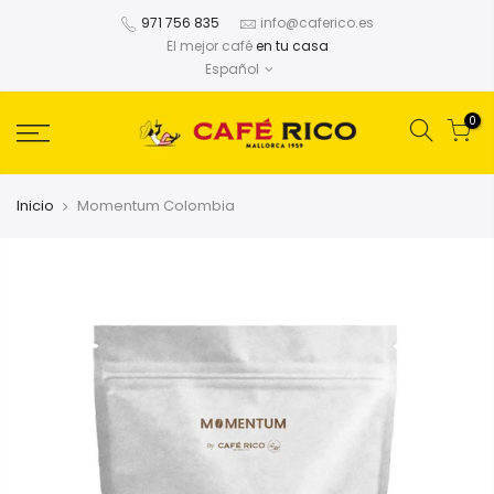
971 756 835
info@caferico.es
El mejor café
en tu casa
Español
0
Inicio
Momentum Colombia