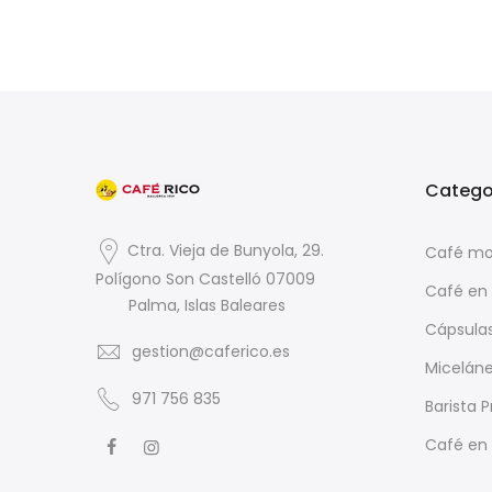
Catego
Ctra. Vieja de Bunyola, 29.
Café mo
Polígono Son Castelló 07009
Café en
Palma, Islas Baleares
Cápsula
gestion@caferico.es
Micelán
971 756 835
Barista P
Café en