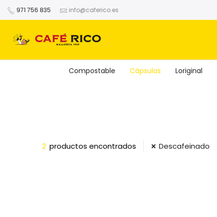
971 756 835
info@caferico.es
Compostable
Cápsulas
Loriginal
2
productos encontrados
Descafeinado