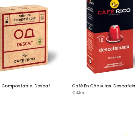
 Compostable. Descaf
Café En Cápsulas. Descafei
€3,85