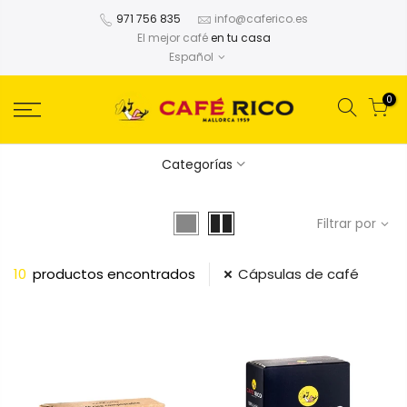
971 756 835
info@caferico.es
El mejor café
en tu casa
Español
0
Categorías
Filtrar por
10
productos encontrados
Cápsulas de café